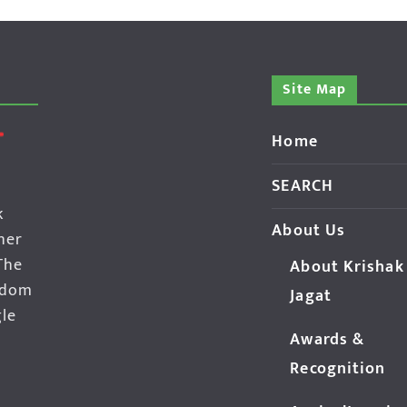
Site Map
Home
SEARCH
k
About Us
her
The
About Krishak
edom
Jagat
gle
Awards &
Recognition