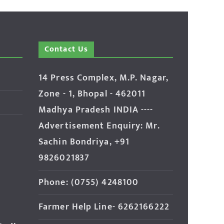
Contact Us
14 Press Complex, M.P. Nagar,
Zone - 1, Bhopal - 462011
Madhya Pradesh INDIA ----
Advertisement Enquiry: Mr.
Sachin Bondriya, +91
9826021837
Phone: (0755) 4248100
Farmer Help Line- 6262166222