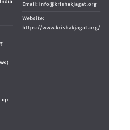
 India
Email: info@krishakjagat.org
Website:
https://www.krishakjagat.org/
ार
ews)
र
Crop