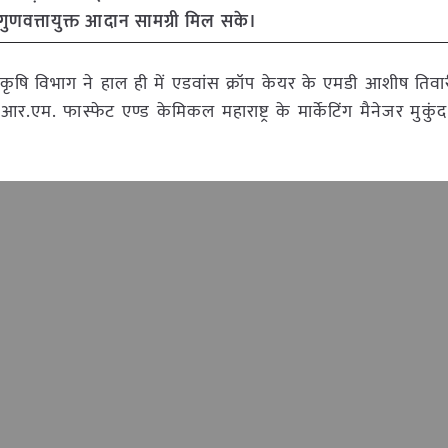
गुणवत्तायुक्त आदान सामग्री मिल सके।
षि विभाग ने हाल ही में एडवांस क्रॉप केयर के एमडी आशीष तिवारी
म. फास्फेट एण्ड केमिकल महाराष्ट्र के मार्केटिंग मैनेजर मुकु