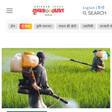
Skip
English
|
हिन्दी
to
Search
content
होम
ई-पेपर
कृषि समाचार
फसल की खेती
उद्यानिकी
सरकारी य