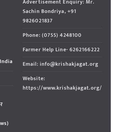
Advertisement Enquiry: Mr.
Sachin Bondriya, +91
9826021837
Phone: (0755) 4248100
Farmer Help Line- 6262166222
 India
Email: info@krishakjagat.org
Website:
https://www.krishakjagat.org/
ार
ews)