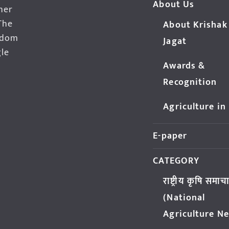
About Us
her
The
About Krishak
edom
Jagat
gle
Awards &
Recognition
Agriculture in
E-paper
CATEGORY
राष्ट्रीय कृषि समाच
(National
Agriculture N