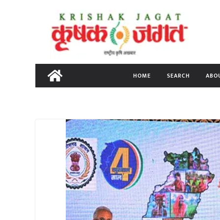
Skip
to
content
HOME
SEARCH
ABO