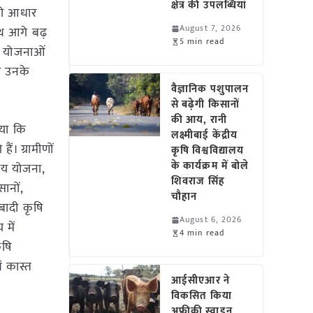
क्षेत्र की उपलब्धियां
 को आधार
August 7, 2026
साथ आगे बढ़
5 min read
ी योजनाओं
र उनके
वैज्ञानिक पशुपालन
से बढ़ेगी किसानों
की आय, रानी
ाया कि
लक्ष्मीबाई केंद्रीय
ं। ग्रामीणों
कृषि विश्वविद्यालय
के कार्यक्रम में बोले
याय योजना,
शिवराज सिंह
ानों,
चौहान
बादी कृषि
August 6, 2026
 में
4 min read
ृषि
वं कास्त
आईसीएआर ने
विकसित किया
अफ्रीकी स्वाइन