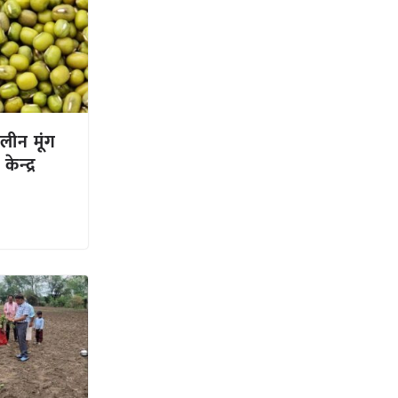
लीन मूंग
ेन्‍द्र