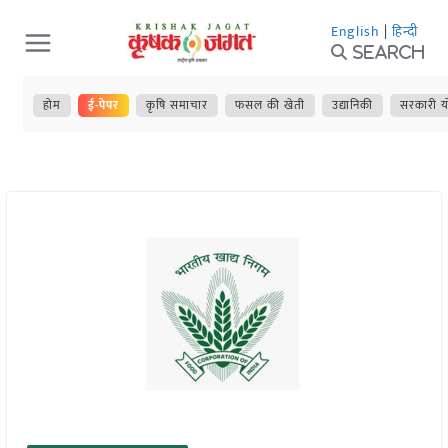
Skip
English
|
हिन्दी
to
Search
content
होम
ई-पेपर
कृषि समाचार
फसल की खेती
उद्यानिकी
सरकारी य