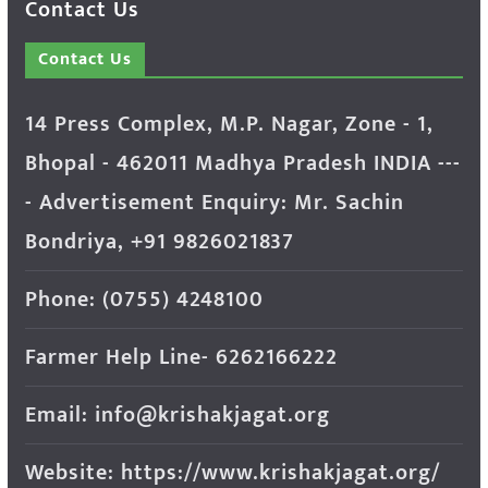
Contact Us
Contact Us
14 Press Complex, M.P. Nagar, Zone - 1,
Bhopal - 462011 Madhya Pradesh INDIA ---
- Advertisement Enquiry: Mr. Sachin
Bondriya, +91 9826021837
Phone: (0755) 4248100
Farmer Help Line- 6262166222
Email: info@krishakjagat.org
Website: https://www.krishakjagat.org/