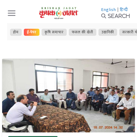
Skip
English
|
हिन्दी
to
Search
content
होम
ई-पेपर
कृषि समाचार
फसल की खेती
उद्यानिकी
सरकारी य