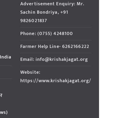
Advertisement Enquiry: Mr.
Sachin Bondriya, +91
9826021837
Phone: (0755) 4248100
Farmer Help Line- 6262166222
 India
Email: info@krishakjagat.org
Website:
https://www.krishakjagat.org/
ार
ews)