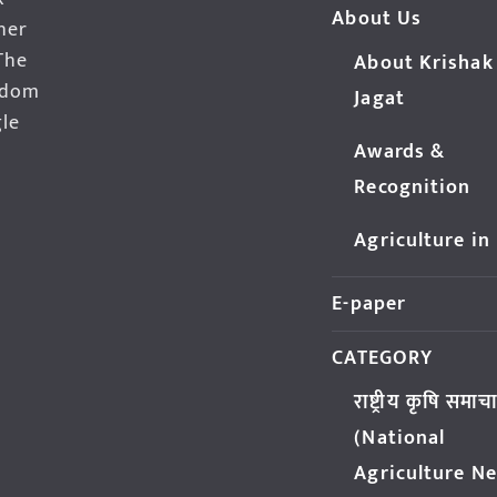
About Us
her
The
About Krishak
edom
Jagat
gle
Awards &
Recognition
Agriculture in
E-paper
CATEGORY
राष्ट्रीय कृषि समाच
(National
Agriculture N