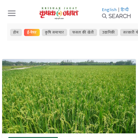
Skip
English
|
हिन्दी
to
Search
content
होम
ई-पेपर
कृषि समाचार
फसल की खेती
उद्यानिकी
सरकारी य