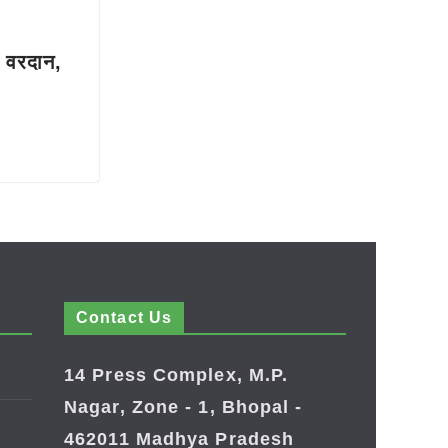
े वरदान,
Contact Us
14 Press Complex, M.P.
Nagar, Zone - 1, Bhopal -
462011 Madhya Pradesh