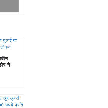
ाबीन
ोर ने