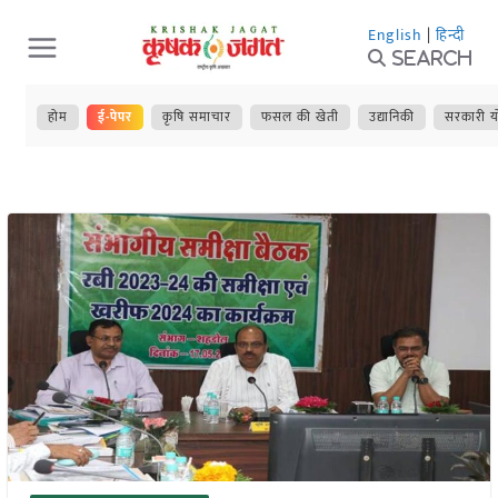
Skip
English
|
हिन्दी
to
Search
content
होम
ई-पेपर
कृषि समाचार
फसल की खेती
उद्यानिकी
सरकारी य