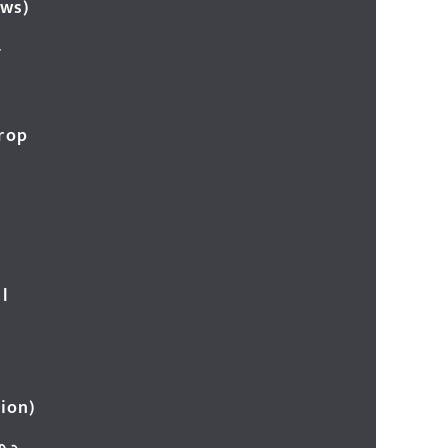
ews)
र
Crop
l
ion)