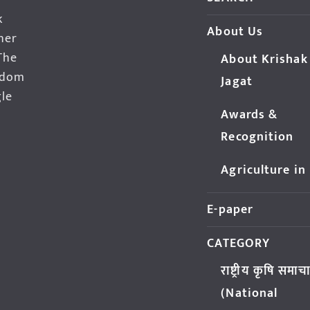
k
About Us
her
The
About Krishak
edom
Jagat
gle
Awards &
Recognition
Agriculture in
E-paper
CATEGORY
राष्ट्रीय कृषि समाच
(National