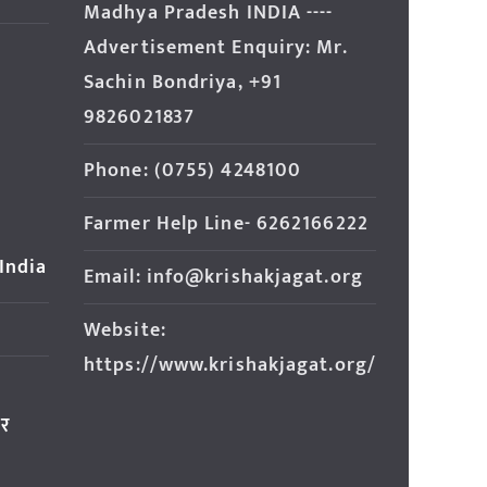
Madhya Pradesh INDIA ----
Advertisement Enquiry: Mr.
Sachin Bondriya, +91
9826021837
Phone: (0755) 4248100
Farmer Help Line- 6262166222
 India
Email: info@krishakjagat.org
Website:
https://www.krishakjagat.org/
ार