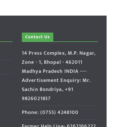
Contact Us
14 Press Complex, M.P. Nagar,
Zone - 1, Bhopal - 462011
Madhya Pradesh INDIA ----
Advertisement Enquiry: Mr.
Sachin Bondriya, +91
9826021837
Phone: (0755) 4248100
Farmer Help Line- 6262166222