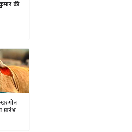
जकुमार की
ए खरगोन
 प्रारंभ