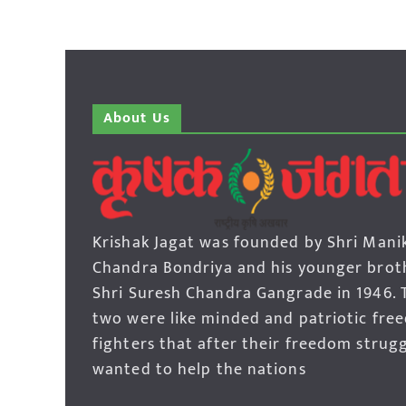
About Us
Krishak Jagat was founded by Shri Mani
Chandra Bondriya and his younger brot
Shri Suresh Chandra Gangrade in 1946. 
two were like minded and patriotic fre
fighters that after their freedom strug
wanted to help the nations