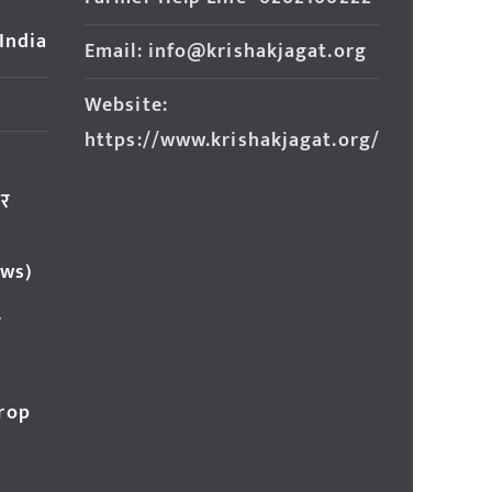
 India
Email: info@krishakjagat.org
Website:
https://www.krishakjagat.org/
ार
ews)
र
Crop