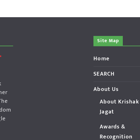
Site Map
Home
SEARCH
k
About Us
her
The
About Krishak
edom
Jagat
gle
Awards &
Recognition