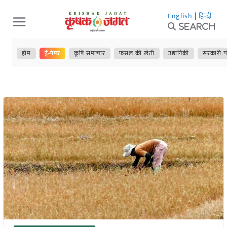
Skip
English
|
हिन्दी
to
Search
content
होम
ई-पेपर
कृषि समाचार
फसल की खेती
उद्यानिकी
सरकारी य