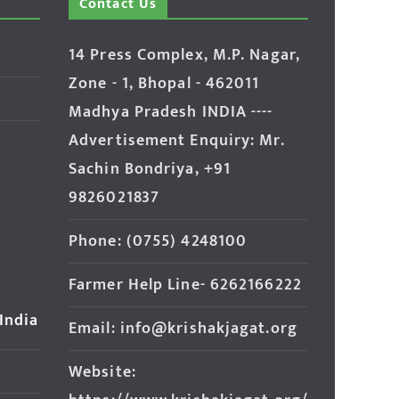
Contact Us
14 Press Complex, M.P. Nagar,
Zone - 1, Bhopal - 462011
Madhya Pradesh INDIA ----
Advertisement Enquiry: Mr.
Sachin Bondriya, +91
9826021837
Phone: (0755) 4248100
Farmer Help Line- 6262166222
 India
Email: info@krishakjagat.org
Website: