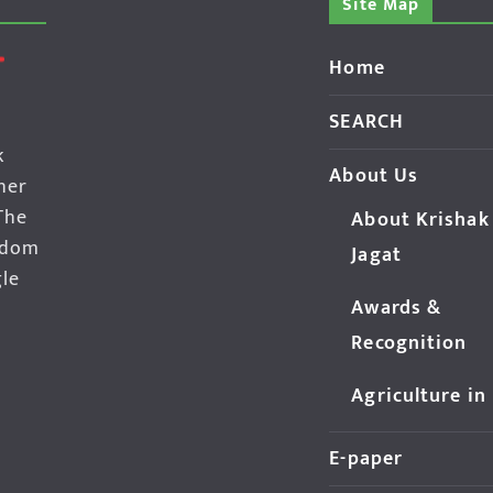
Site Map
Home
SEARCH
k
About Us
her
The
About Krishak
edom
Jagat
gle
Awards &
Recognition
Agriculture in
E-paper