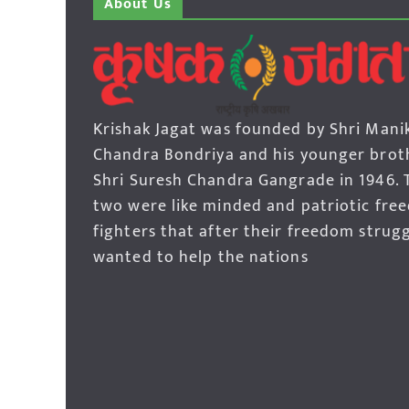
About Us
Krishak Jagat was founded by Shri Mani
Chandra Bondriya and his younger brot
Shri Suresh Chandra Gangrade in 1946. 
two were like minded and patriotic fre
fighters that after their freedom strug
wanted to help the nations