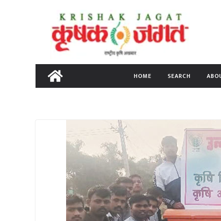
Skip
to
content
HOME
SEARCH
ABO