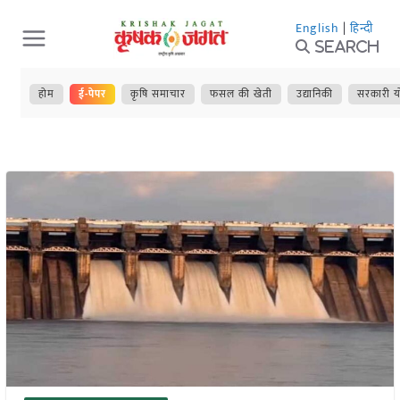
Skip
English
|
हिन्दी
to
Search
content
होम
ई-पेपर
कृषि समाचार
फसल की खेती
उद्यानिकी
सरकारी य