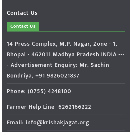
Contact Us
Contact Us
14 Press Complex, M.P. Nagar, Zone - 1,
Bhopal - 462011 Madhya Pradesh INDIA ---
- Advertisement Enquiry: Mr. Sachin
Bondriya, +91 9826021837
Phone: (0755) 4248100
Farmer Help Line- 6262166222
Email: info@krishakjagat.org