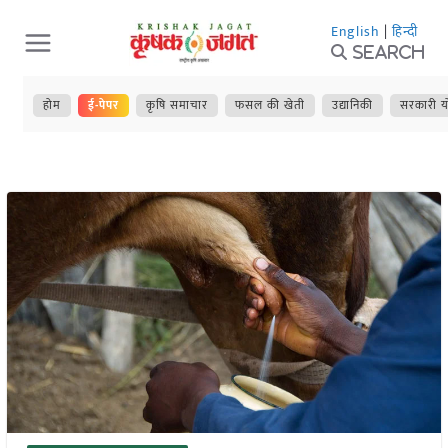
Skip
English
|
हिन्दी
to
Search
content
होम
ई-पेपर
कृषि समाचार
फसल की खेती
उद्यानिकी
सरकारी य