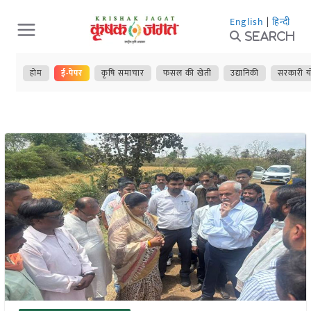
Skip
English
|
हिन्दी
to
Search
content
होम
ई-पेपर
कृषि समाचार
फसल की खेती
उद्यानिकी
सरकारी य