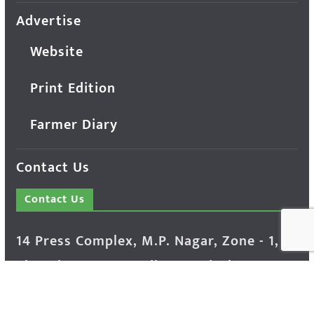
Advertise
Website
Print Edition
Farmer Diary
Contact Us
Contact Us
14 Press Complex, M.P. Nagar, Zone - 1,
Bhopal - 462011 Madhya Pradesh INDIA ---
- Advertisement Enquiry: Mr. Sachin