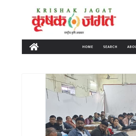
Skip
to
content
HOME
SEARCH
ABO