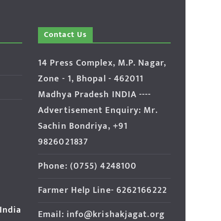
Contact Us
14 Press Complex, M.P. Nagar,
Zone - 1, Bhopal - 462011
Madhya Pradesh INDIA ----
Advertisement Enquiry: Mr.
Sachin Bondriya, +91
9826021837
Phone: (0755) 4248100
Farmer Help Line- 6262166222
 India
Email: info@krishakjagat.org