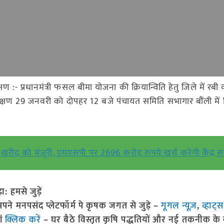
 :- प्रधानमंत्री फसल बीमा योजना की क्रियान्विति हेतु जिले में रबी 
क्षण 29 जनवरी को दोपहर 12 बजे पंचायत समिति सभागार बौंली में
 टन खरीद को मंजूरी, एमएसपी पर 2696 करोड़ रुपये खर्च करेगी केंद्
हमसे जुड़ें
 मनपसंद प्लेटफॉर्म पे कृषक जगत से जुड़े –
गूगल न्यूज़
,
व्हाट्
ां
क्लिक करें
– घर बैठे विस्तृत कृषि पद्धतियों और नई तकनीक के बारे