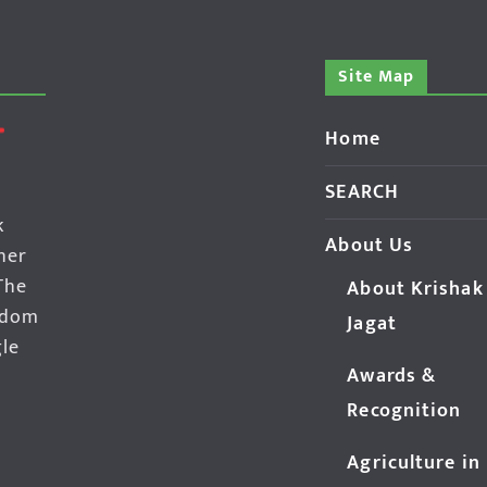
Site Map
Home
SEARCH
k
About Us
her
The
About Krishak
edom
Jagat
gle
Awards &
Recognition
Agriculture in