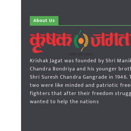
About Us
Krishak Jagat was founded by Shri Mani
Chandra Bondriya and his younger brot
Shri Suresh Chandra Gangrade in 1946. 
two were like minded and patriotic fre
fighters that after their freedom strug
wanted to help the nations