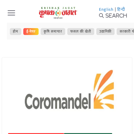
Skip
English
|
हिन्दी
to
Search
content
होम
ई-पेपर
कृषि समाचार
फसल की खेती
उद्यानिकी
सरकारी य