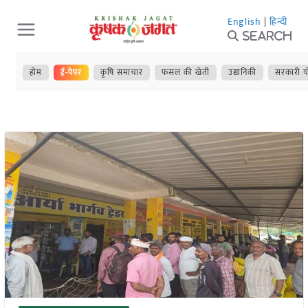
Skip
English
|
हिन्दी
to
Search
content
होम
ई-पेपर
कृषि समाचार
फसल की खेती
उद्यानिकी
सरकारी य