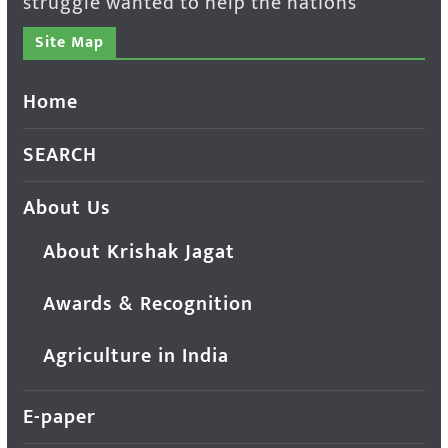
struggle wanted to help the nations
Site Map
Home
SEARCH
About Us
About Krishak Jagat
Awards & Recognition
Agriculture in India
E-paper