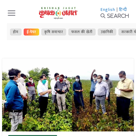
Skip
English
|
हिन्दी
to
Search
content
होम
ई-पेपर
कृषि समाचार
फसल की खेती
उद्यानिकी
सरकारी य