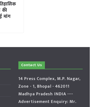
 ऐतिहासिक
ड की
ई मांग
Contact Us
14 Press Complex, M.P. Nagar,
Zone - 1, Bhopal - 462011
Madhya Pradesh INDIA ----
Advertisement Enquiry: Mr.