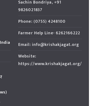
Sachin Bondriya, +91
9826021837
Phone: (0755) 4248100
Farmer Help Line- 6262166222
 India
Email: info@krishakjagat.org
Website:
https://www.krishakjagat.org/
ार
ews)
र