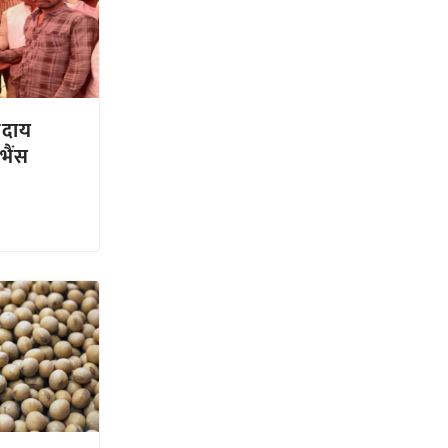
्रदाय
भैंस