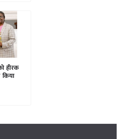
ि को हीरक
ए किया