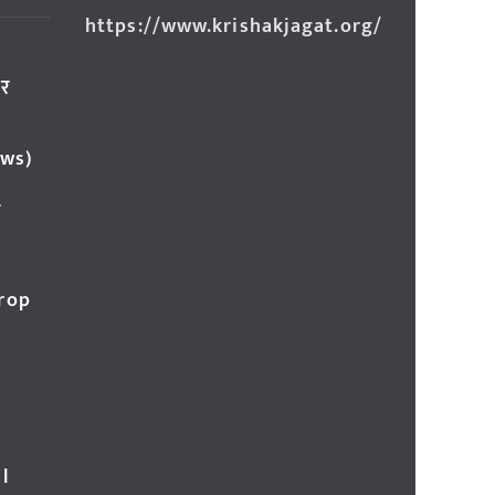
https://www.krishakjagat.org/
ार
ews)
र
Crop
l