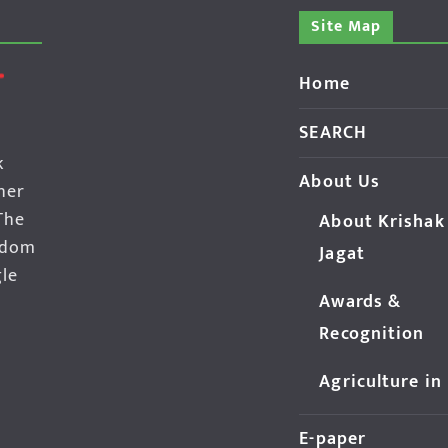
Site Map
Home
SEARCH
k
About Us
her
The
About Krishak
edom
Jagat
gle
Awards &
Recognition
Agriculture in
E-paper