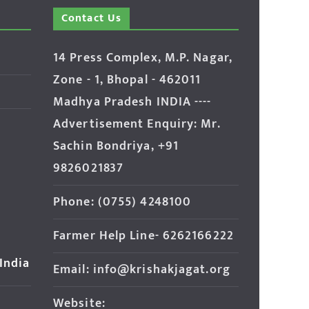
Contact Us
14 Press Complex, M.P. Nagar,
Zone - 1, Bhopal - 462011
Madhya Pradesh INDIA ----
Advertisement Enquiry: Mr.
Sachin Bondriya, +91
9826021837
Phone: (0755) 4248100
Farmer Help Line- 6262166222
 India
Email: info@krishakjagat.org
Website: