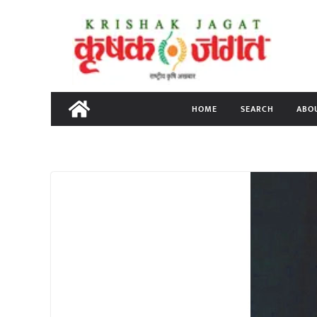
Skip
to
content
HOME
SEARCH
ABO