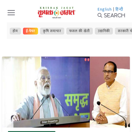
Skip
English
|
हिन्दी
to
Search
content
होम
ई-पेपर
कृषि समाचार
फसल की खेती
उद्यानिकी
सरकारी य