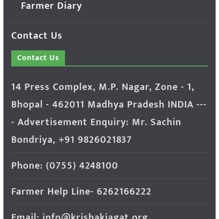
Farmer Diary
Contact Us
Contact Us
14 Press Complex, M.P. Nagar, Zone - 1,
Bhopal - 462011 Madhya Pradesh INDIA ---
- Advertisement Enquiry: Mr. Sachin
Bondriya, +91 9826021837
Phone: (0755) 4248100
Farmer Help Line- 6262166222
Email: info@krishakjagat.org