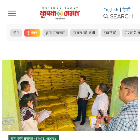
Skip
English
|
हिन्दी
to
Search
content
होम
ई-पेपर
कृषि समाचार
फसल की खेती
उद्यानिकी
सरकारी य
राज्य कृषि समाचार (STATE NEWS)