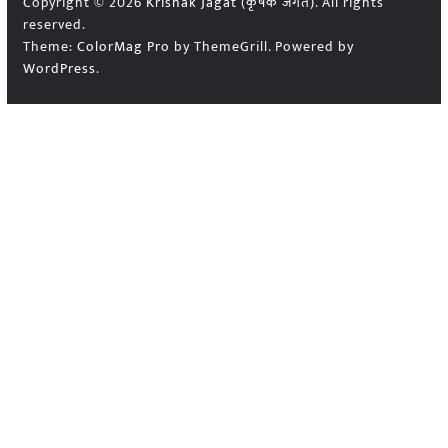
Copyright © 2026
Krishak Jagat (कृषक जगत)
. All rights
reserved.
Theme:
ColorMag Pro
by ThemeGrill. Powered by
WordPress
.