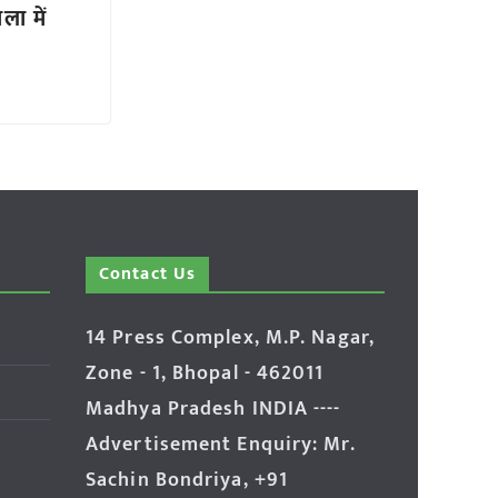
ा में
Contact Us
14 Press Complex, M.P. Nagar,
Zone - 1, Bhopal - 462011
Madhya Pradesh INDIA ----
Advertisement Enquiry: Mr.
Sachin Bondriya, +91