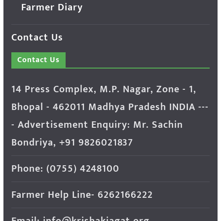
Farmer Diary
Contact Us
Contact Us
14 Press Complex, M.P. Nagar, Zone - 1,
Bhopal - 462011 Madhya Pradesh INDIA ---
- Advertisement Enquiry: Mr. Sachin
Bondriya, +91 9826021837
Phone: (0755) 4248100
Farmer Help Line- 6262166222
Email: info@krishakjagat.org