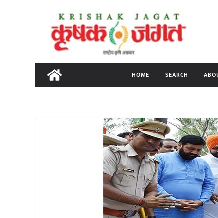
Skip
to
content
HOME
SEARCH
ABO