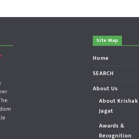
Site Map
Home
SEARCH
k
About Us
her
The
About Krishak
edom
Jagat
gle
Awards &
Recognition