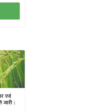
ार एवं
ि जारी :