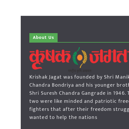
About Us
Krishak Jagat was founded by Shri Mani
Chandra Bondriya and his younger brot
Shri Suresh Chandra Gangrade in 1946. 
two were like minded and patriotic fre
fighters that after their freedom strug
wanted to help the nations