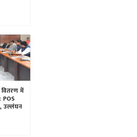
 वितरण में
ू: POS
ं, उल्लंघन