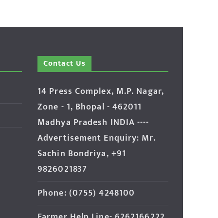
Contact Us
14 Press Complex, M.P. Nagar,
Zone - 1, Bhopal - 462011
Madhya Pradesh INDIA ----
Advertisement Enquiry: Mr.
Sachin Bondriya, +91
9826021837
Phone: (0755) 4248100
Farmer Help Line- 6262166222