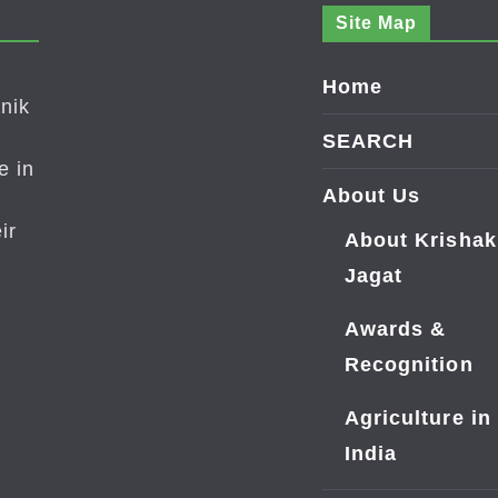
Site Map
Home
nik
SEARCH
e in
About Us
ir
About Krishak
Jagat
Awards &
Recognition
Agriculture in
India