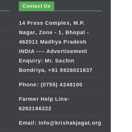
Contact Us
14 Press Complex, M.P.
Nagar, Zone - 1, Bhopal -
462011 Madhya Pradesh
INDIA ---- Advertisement
Enquiry: Mr. Sachin
Bondriya, +91 9826021837
Phone: (0755) 4248100
Farmer Help Line-
6262166222
Email: info@krishakjagat.org