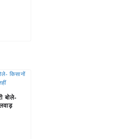
री बोले-
लवाड़