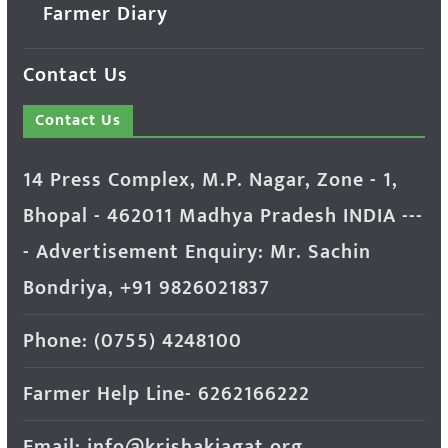
Farmer Diary
Contact Us
Contact Us
14 Press Complex, M.P. Nagar, Zone - 1,
Bhopal - 462011 Madhya Pradesh INDIA ---
- Advertisement Enquiry: Mr. Sachin
Bondriya, +91 9826021837
Phone: (0755) 4248100
Farmer Help Line- 6262166222
Email: info@krishakjagat.org