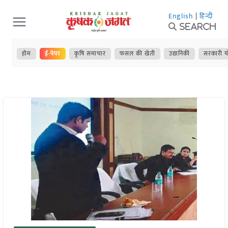
Skip
English
|
हिन्दी
to
Search
content
होम
ई-पेपर
कृषि समाचार
फसल की खेती
उद्यानिकी
सरकारी य