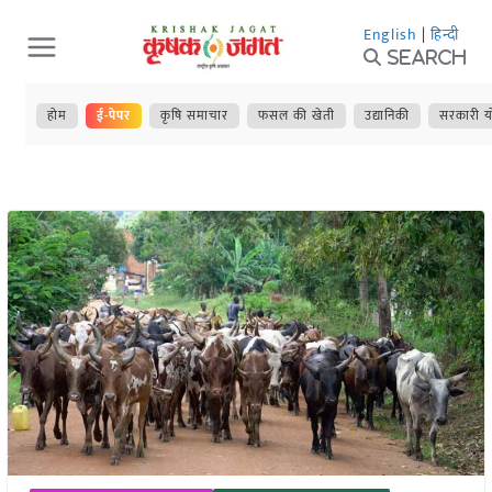
Skip
English
|
हिन्दी
to
Search
content
होम
ई-पेपर
कृषि समाचार
फसल की खेती
उद्यानिकी
सरकारी य