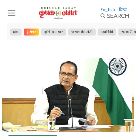
Skip
English
|
हिन्दी
to
Search
content
होम
ई-पेपर
कृषि समाचार
फसल की खेती
उद्यानिकी
सरकारी य