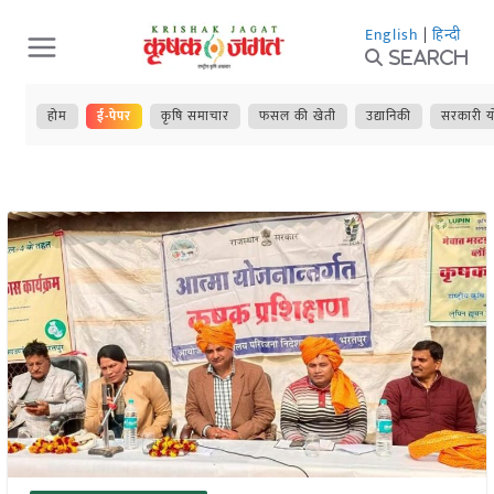
Skip
English
|
हिन्दी
to
Search
content
होम
ई-पेपर
कृषि समाचार
फसल की खेती
उद्यानिकी
सरकारी य