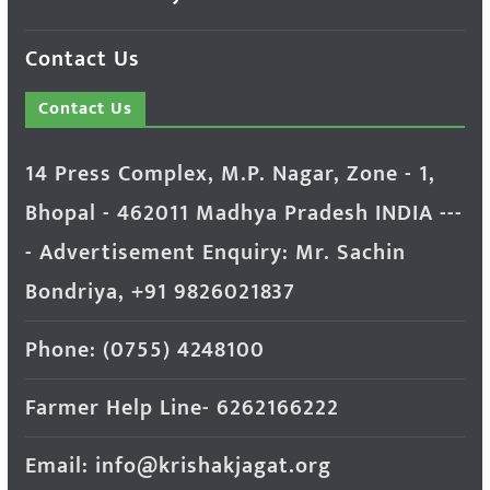
Contact Us
Contact Us
14 Press Complex, M.P. Nagar, Zone - 1,
Bhopal - 462011 Madhya Pradesh INDIA ---
- Advertisement Enquiry: Mr. Sachin
Bondriya, +91 9826021837
Phone: (0755) 4248100
Farmer Help Line- 6262166222
Email: info@krishakjagat.org