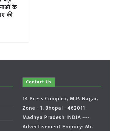
नाओं के
पए की
Contact Us
14 Press Complex, M.P. Nagar,
Zone - 1, Bhopal - 462011
Madhya Pradesh INDIA ----
Advertisement Enquiry: Mr.