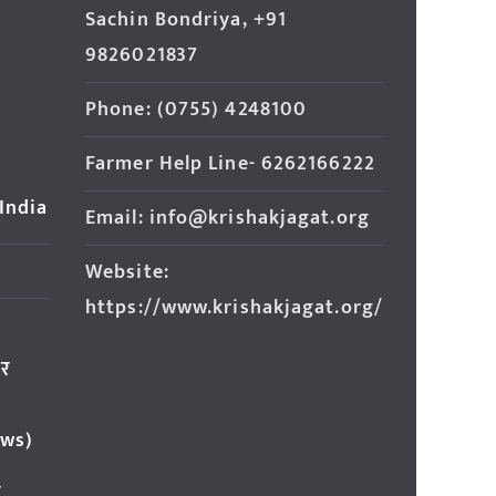
Sachin Bondriya, +91
9826021837
Phone: (0755) 4248100
Farmer Help Line- 6262166222
 India
Email: info@krishakjagat.org
Website:
https://www.krishakjagat.org/
ार
ews)
र