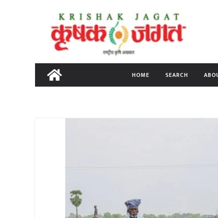
Skip
to
content
HOME
SEARCH
ABO