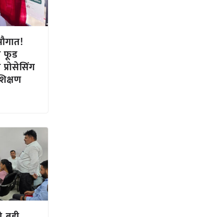
सौगात!
ो फूड
 प्रोसेसिंग
शिक्षण
 बड़ी