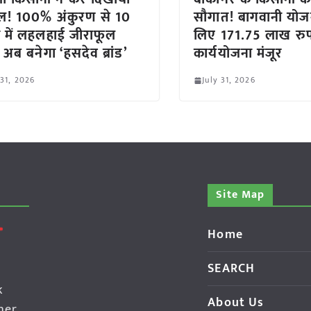
ल! 100% अंकुरण से 10
सौगात! बागवानी योज
 में लहलहाई जीराफूल
लिए 171.75 लाख रु
 अब बनेगा ‘हसदेव ब्रांड’
कार्ययोजना मंजूर
 31, 2026
July 31, 2026
Site Map
Home
SEARCH
k
About Us
her