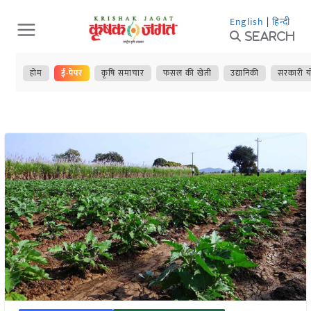
Skip
English
|
हिन्दी
to
Search
content
होम
ई-पेपर
कृषि समाचार
फसल की खेती
उद्यानिकी
सरकारी य