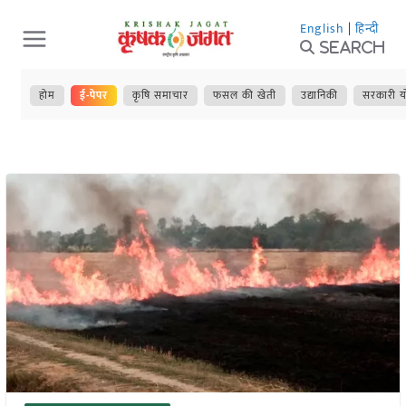
Skip
English
|
हिन्दी
to
Search
content
होम
ई-पेपर
कृषि समाचार
फसल की खेती
उद्यानिकी
सरकारी य