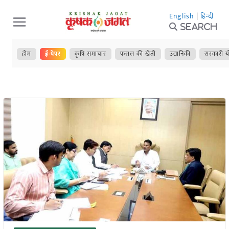
Skip
English
|
हिन्दी
to
Search
content
होम
ई-पेपर
कृषि समाचार
फसल की खेती
उद्यानिकी
सरकारी य