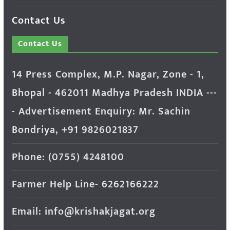
Contact Us
Contact Us
14 Press Complex, M.P. Nagar, Zone - 1,
Bhopal - 462011 Madhya Pradesh INDIA ---
- Advertisement Enquiry: Mr. Sachin
Bondriya, +91 9826021837
Phone: (0755) 4248100
Farmer Help Line- 6262166222
Email: info@krishakjagat.org