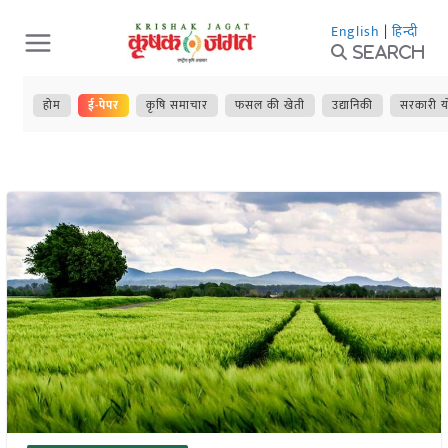
Skip
English
|
हिन्दी
to
Search
content
होम
ई-पेपर
कृषि समाचार
फसल की खेती
उद्यानिकी
सरकारी य