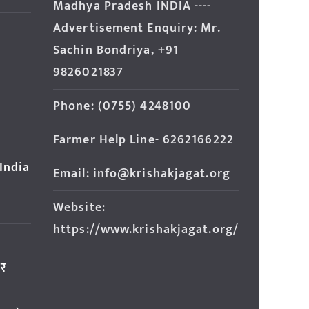
Madhya Pradesh INDIA ----
Advertisement Enquiry: Mr.
Sachin Bondriya, +91
9826021837
Phone: (0755) 4248100
Farmer Help Line- 6262166222
 India
Email: info@krishakjagat.org
Website:
https://www.krishakjagat.org/
ार