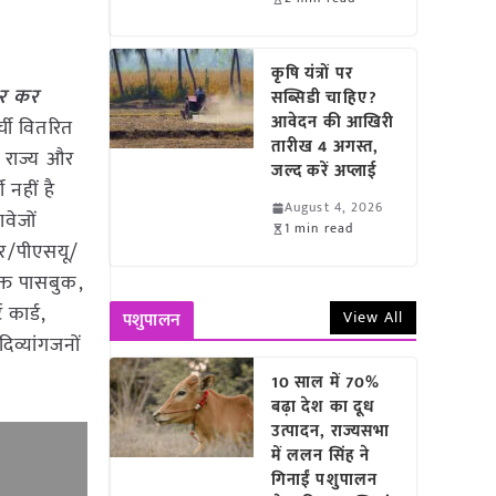
कृषि यंत्रों पर
कर कर
सब्सिडी चाहिए?
आवेदन की आखिरी
ची वितरित
तारीख 4 अगस्त,
क राज्य और
जल्द करें अप्लाई
 नहीं है
August 4, 2026
वेजों
1 min read
कार/पीएसयू/
क्त पासबुक,
 कार्ड,
View All
पशुपालन
व्यांगजनों
10 साल में 70%
बढ़ा देश का दूध
उत्पादन, राज्यसभा
में ललन सिंह ने
गिनाईं पशुपालन