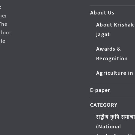
k
About Us
her
The
About Krishak
edom
Jagat
gle
Awards &
Recognition
Agriculture in
E-paper
CATEGORY
राष्ट्रीय कृषि समाच
(National