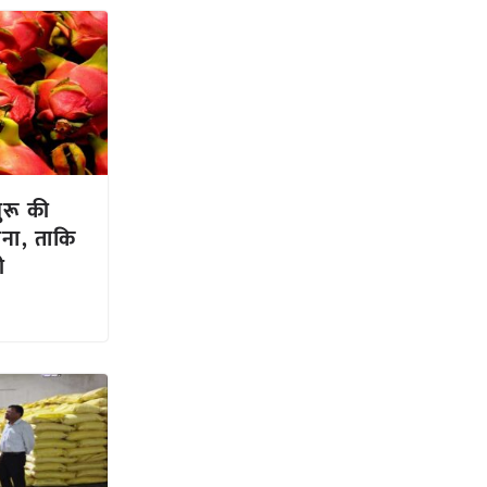
ुरू की
जना, ताकि
ी