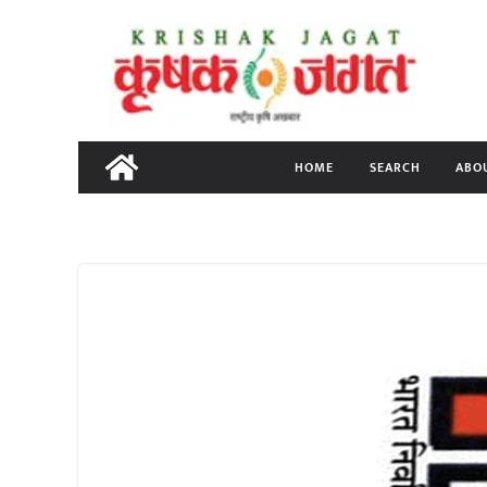
Skip
to
content
HOME
SEARCH
ABO