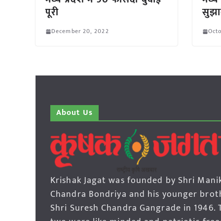
पूरी
सुझाव
December 20, 2022
Octo
About Us
Krishak Jagat was founded by Shri Mani
Chandra Bondriya and his younger brot
Shri Suresh Chandra Gangrade in 1946. 