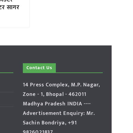
्टर सागर
Contact Us
14 Press Complex, M.P. Nagar,
Zone - 1, Bhopal - 462011
Madhya Pradesh INDIA ----
Advertisement Enquiry: Mr.
Sachin Bondriya, +91
9826021837