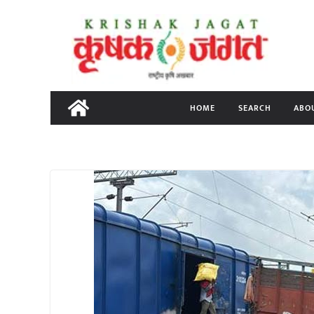
Skip
to
content
HOME
SEARCH
ABO