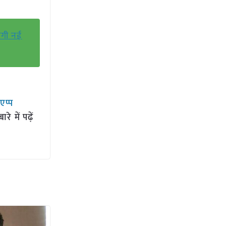
लेगी नई
सएप्प
 में पढ़ें