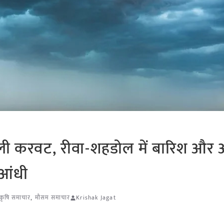
ने ली करवट, रीवा-शहडोल में बारिश और 
आंधी
श कृषि समाचार
,
मौसम समाचार
Krishak Jagat