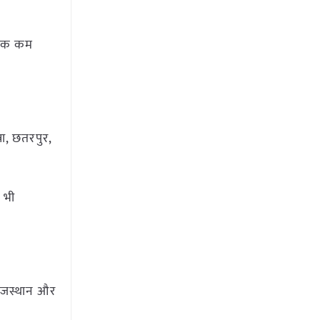
ी तक कम
ना, छतरपुर,
 भी
 राजस्थान और