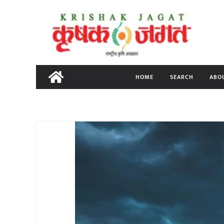
Skip
to
content
HOME
SEARCH
ABO