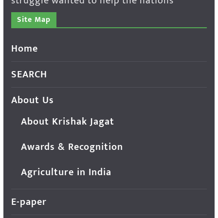
struggle wanted to help the nations
Site Map
Home
SEARCH
About Us
About Krishak Jagat
Awards & Recognition
Agriculture in India
E-paper