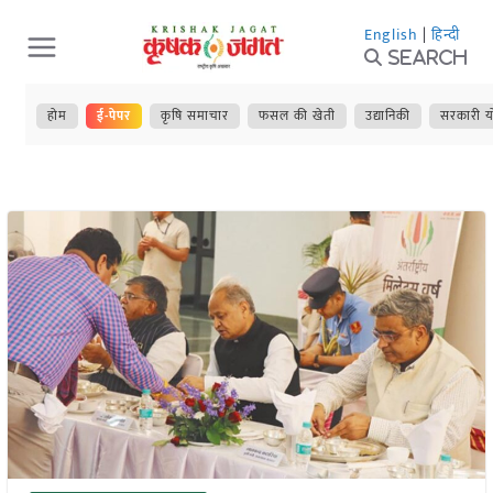
Skip
English
|
हिन्दी
to
Search
content
होम
ई-पेपर
कृषि समाचार
फसल की खेती
उद्यानिकी
सरकारी य