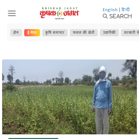
Skip
English
|
हिन्दी
to
Search
content
होम
ई-पेपर
कृषि समाचार
फसल की खेती
उद्यानिकी
सरकारी य