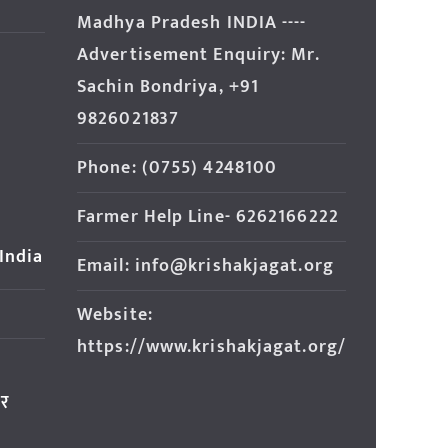
Madhya Pradesh INDIA ----
Advertisement Enquiry: Mr.
Sachin Bondriya, +91
9826021837
Phone: (0755) 4248100
Farmer Help Line- 6262166222
 India
Email: info@krishakjagat.org
Website:
https://www.krishakjagat.org/
ार