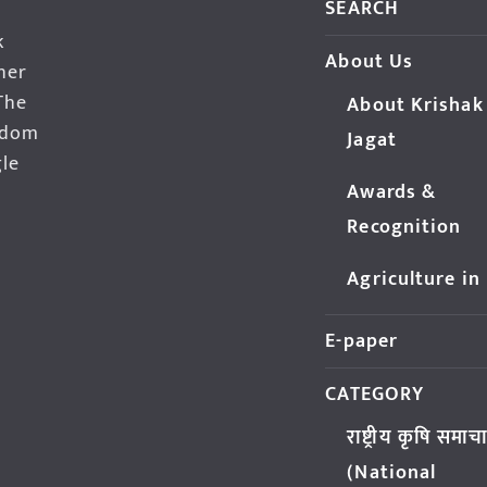
SEARCH
k
About Us
her
The
About Krishak
edom
Jagat
gle
Awards &
Recognition
Agriculture in
E-paper
CATEGORY
राष्ट्रीय कृषि समाच
(National