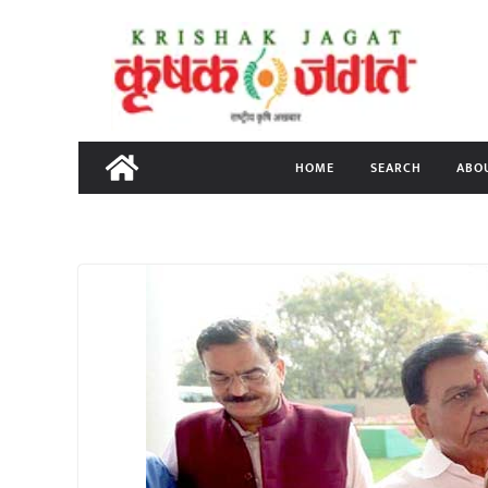
Skip
to
content
HOME
SEARCH
ABO