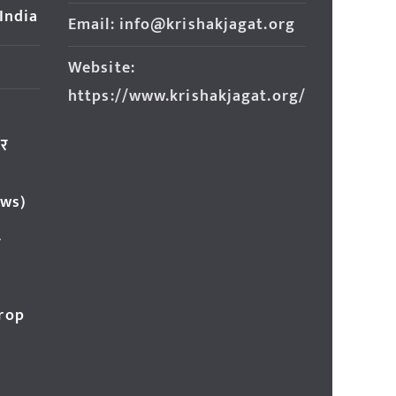
 India
Email: info@krishakjagat.org
Website:
https://www.krishakjagat.org/
ार
ews)
र
Crop