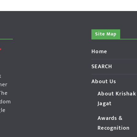
Site Map
Home
SEARCH
k
About Us
her
The
About Krishak
edom
Jagat
gle
Awards &
Recognition