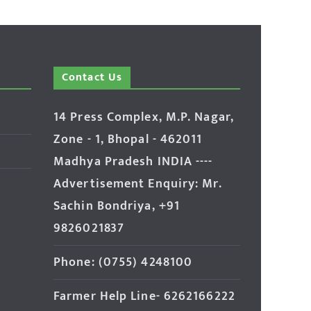
Contact Us
14 Press Complex, M.P. Nagar,
Zone - 1, Bhopal - 462011
Madhya Pradesh INDIA ----
Advertisement Enquiry: Mr.
Sachin Bondriya, +91
9826021837
Phone: (0755) 4248100
Farmer Help Line- 6262166222