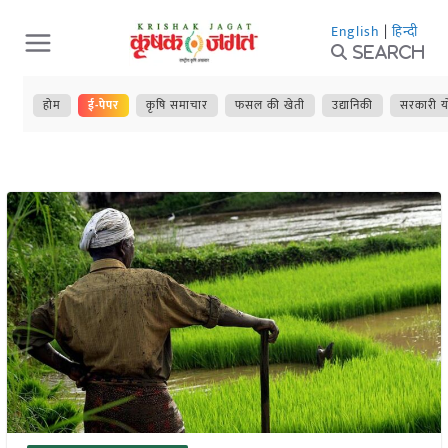
Skip
English
|
हिन्दी
to
Search
content
होम
ई-पेपर
कृषि समाचार
फसल की खेती
उद्यानिकी
सरकारी य