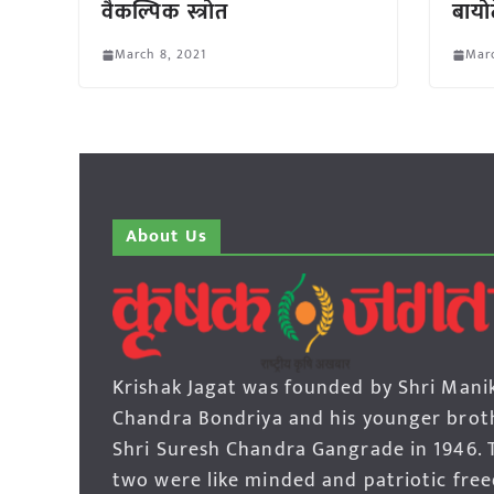
वैकल्पिक स्त्रोत
बायो
March 8, 2021
Marc
About Us
Krishak Jagat was founded by Shri Mani
Chandra Bondriya and his younger brot
Shri Suresh Chandra Gangrade in 1946. 
two were like minded and patriotic fre