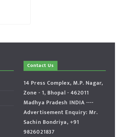
Contact Us
14 Press Complex, M.P. Nagar,
Zone - 1, Bhopal - 462011
Madhya Pradesh INDIA ----
Advertisement Enquiry: Mr.
Sachin Bondriya, +91
9826021837