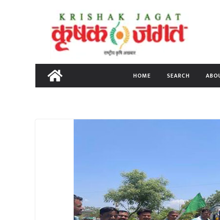
Skip
to
content
HOME
SEARCH
ABO