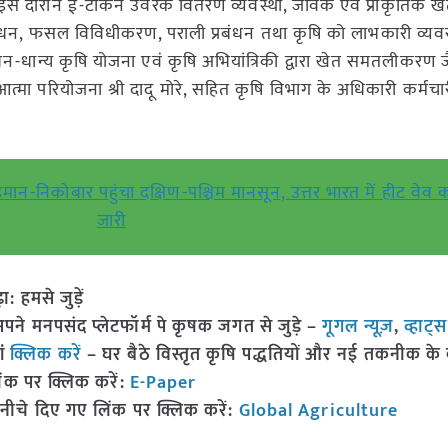
े। इस दौरान ई-टोकन उर्वरक वितरण व्यवस्था, जैविक एवं प्राकृतिक खेत
प्रबंधन, फसल विविधीकरण, पराली प्रबंधन तथा कृषि को लाभकारी व्य
धन-धान्य कृषि योजना एवं कृषि अभियांत्रिकी द्वारा खेत समतलीकरण ज
मा परियोजना श्री दादू मोरे, सहित कृषि विभाग के अधिकारी कर्मच
मान-निकोबार पहुंचा दक्षिण-पश्चिम मानसून, उत्तर भारत में हीट वेव
जारी
हमसे जुड़ें
 मनपसंद प्लेटफॉर्म पे कृषक जगत से जुड़े –
गूगल न्यूज़
,
व्हाट्
ां
क्लिक करें
– घर बैठे विस्तृत कृषि पद्धतियों और नई तकनीक के बारे
ंक पर क्लिक करें:
E-Paper
नीचे दिए गए लिंक पर क्लिक करें:
Global Agriculture