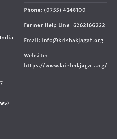
Phone: (0755) 4248100
Farmer Help Line- 6262166222
 India
Email: info@krishakjagat.org
Website:
https://www.krishakjagat.org/
ार
ews)
र