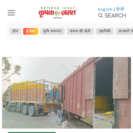
Skip
English
|
हिन्दी
to
Search
content
होम
ई-पेपर
कृषि समाचार
फसल की खेती
उद्यानिकी
सरकारी य