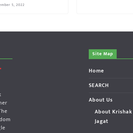
ember 5, 2022
Site Map
Home
SEARCH
k
About Us
her
The
About Krishak
edom
Jagat
gle