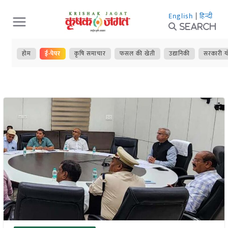
Skip
English
|
हिन्दी
to
Search
content
होम
ई-पेपर
कृषि समाचार
फसल की खेती
उद्यानिकी
सरकारी य